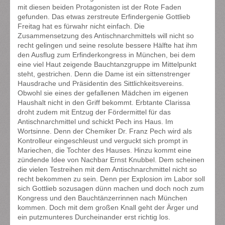
mit diesen beiden Protagonisten ist der Rote Faden
gefunden. Das etwas zerstreute Erfindergenie Gottlieb
Freitag hat es fürwahr nicht einfach. Die
Zusammensetzung des Antischnarchmittels will nicht so
recht gelingen und seine resolute bessere Hälfte hat ihm
den Ausflug zum Erfinderkongress in München, bei dem
eine viel Haut zeigende Bauchtanzgruppe im Mittelpunkt
steht, gestrichen. Denn die Dame ist ein sittenstrenger
Hausdrache und Präsidentin des Sittlichkeitsvereins.
Obwohl sie eines der gefallenen Mädchen im eigenen
Haushalt nicht in den Griff bekommt. Erbtante Clarissa
droht zudem mit Entzug der Fördermittel für das
Antischnarchmittel und schickt Pech ins Haus. Im
Wortsinne. Denn der Chemiker Dr. Franz Pech wird als
Kontrolleur eingeschleust und verguckt sich prompt in
Mariechen, die Tochter des Hauses. Hinzu kommt eine
zündende Idee von Nachbar Ernst Knubbel. Dem scheinen
die vielen Testreihen mit dem Antischnarchmittel nicht so
recht bekommen zu sein. Denn per Explosion im Labor soll
sich Gottlieb sozusagen dünn machen und doch noch zum
Kongress und den Bauchtänzerrinnen nach München
kommen. Doch mit dem großen Knall geht der Ärger und
ein putzmunteres Durcheinander erst richtig los.