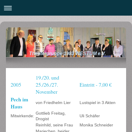
Theatergruppe 1983 WESTUM e.V.
19./20. und
2005
25./26./27.
Eintritt - 7,00 €
November
Pech im
von Friedhelm Lier
Lustspiel in 3 Akten
Haus
Gottlieb Freitag,
Mitwirkende:
Uli Schäfer
Drogist
Reinhild, seine Frau
Monika Schneider
Mariechen, beider