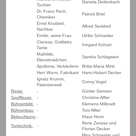
Daniela Dedenbach
Tochter
Dr. Franz Pech,
Patrick Briel
Chemiker
Ernst Knubbel,
Alfred Senkbeil
Nachbar
Emilie, seine Frau
Ulrike Schneider
Clarissa, Gottliebs
Irmgard Kohzer
Tante
Mathilde,
Sandra Schlagwein
Dienstmädchen
Apollonia, Verkäuferin
Britta-Maria Mink
Herr Wurm, Fabrikant
Hans-Hubert Decker
Ignatz Krumm,
Conny Vogel
Patentanwalt
Regie:
-
Günter Gemein
Souffleuse:
-
Christine Alfter
Bühnenbild:
-
Klemens Milbradt
Bühnenbau:
-
Toni Alfter
Beleuchtung:
-
Klaus Nonn
Rene Zerwas und
Tontechnik:
-
Florian Decker
Mira Schneider und