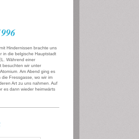
1996
mit Hindernissen brachte uns
r in die belgische Hauptstadt
L. Während einer
t besuchten wir unter
Atomium. Am Abend ging es
 die Fressgasse, wo wir im
deren Art zu uns nahmen. Auf
r es dann wieder heimwärts
k