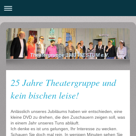
Theatergruppe 1983 WESTUM e.V.
25 Jahre Theatergruppe und
kein bischen leise!
Anlässlich unseres Jubiläums haben wir entschieden, eine
kleine DVD zu drehen, die den Zuschauern zeigen soll, was
in einem Jahr unseres Tuns abläuft.
Ich denke es ist uns gelungen, Ihr Interesse zu wecken.
Schauen Sie doch mal rein. In wenigen Minuten sehen Sie