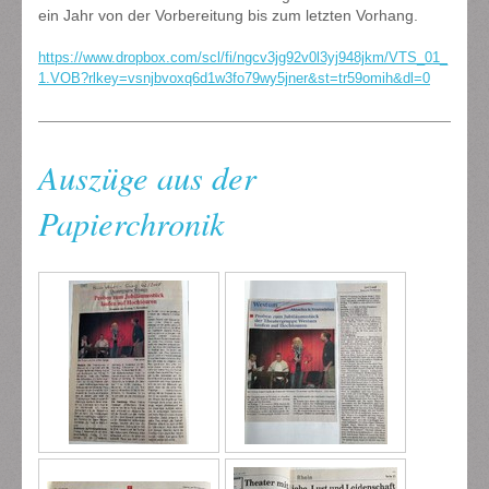
ein Jahr von der Vorbereitung bis zum letzten Vorhang.
https://www.dropbox.com/scl/fi/ngcv3jg92v0l3yj948jkm/VTS_01_
1.VOB?rlkey=vsnjbvoxq6d1w3fo79wy5jner&st=tr59omih&dl=0
Auszüge aus der
Papierchronik