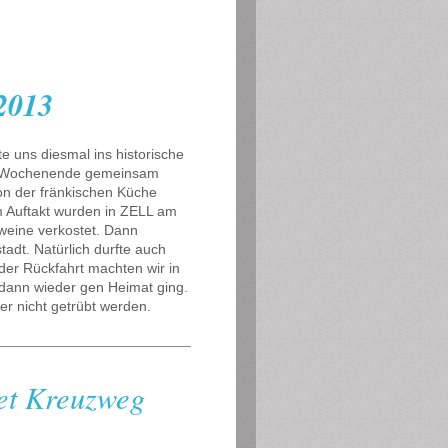
.2013
e uns diesmal ins historische
 Wochenende gemeinsam
on der fränkischen Küche
 Auftakt wurden in ZELL am
weine verkostet. Dann
tadt. Natürlich durfte auch
 der Rückfahrt machten wir in
ann wieder gen Heimat ging.
r nicht getrübt werden.
et Kreuzweg