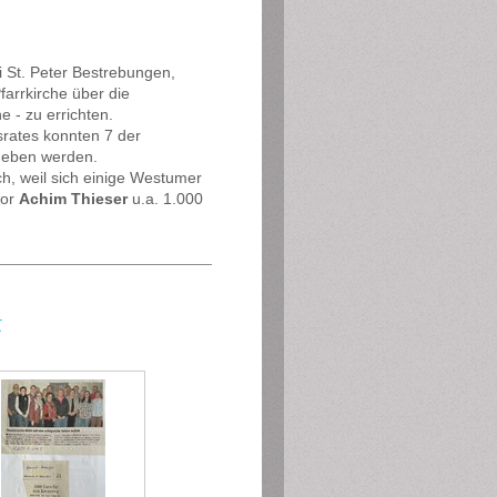
ei St. Peter Bestrebungen,
arrkirche über die
e - zu errichten.
srates konnten 7 der
geben werden.
h, weil sich einige Westumer
tor
Achim Thieser
u.a. 1.000
k