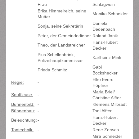
Frau
Schlagwein
Erika Himmelreich, seine
Monika Schneider
Mutter
Daniela
Sonja, seine Sekretärin
Dedenbach
Peter, der Gemeindediener
Roland Janik
Hans-Hubert
Theo, der Landstreicher
Decker
Pius Schellenbrink,
Karlheinz Mink
Polizeihauptkommissar
Gabi
Frieda Schmitz
Bockshecker
Elke Evers-
Regie:
-
Höpfner
Maria Briel/
Souffleuse:
-
Christine Alfter
Bühnenbild:
-
Klemens Milbradt
Bühnenbau:
-
Toni Alfter
Hans-Hubert
Beleuchtung:
-
Decker
Tontechnik:
-
Rene Zerwas
Mira Schneider