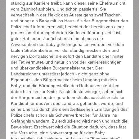
ständig zur Karriere treibt, kann dieser seine Ehefrau nicht
vom Bahnhof abholen. Und schon passiert's. Sie
verwechselt in der Hektik des Aussteigens zwei Taschen
und bringt ein Baby mit ins Haus. Als der Bürgermeister den
Polizeichef informieren will, berichtet der bereits von einer
professionell durchgeführten Kindesentführung. Jetzt ist
guter Rat teuer. Zunächst erst einmal muss die
Anwesenheit des Baby geheim gehalten werden, vor dem
faulen Straßenkehrer, vor der ständig meckernden und
nervigen Dorftratsche, die sofort den Landstreicher hinter
der Tat vermutet, und natürlich vor der karrieresüchtigen
und überkandidelten Bürgermeistermutter. Der
Landstreicher unterstützt jedoch - nicht ganz ohne
Eigennutz - den Bürgermeister beim Umgang mit dem
Baby, und die Büroangestellte des Rathauses steht ihm
dabei hilfreich zur Seite. Nichts desto weniger, sehen sich
der Bürgermeister, der gerade noch als aussichtsreichster
Kandidat für das Amt des Landrats gehandelt wurde, und
seine Ehefrau durch die dienstbeflissenen Ermittlungen des
Polizeichefs schon als Schwerverbrecher für Jahre ins
Gefängnis wandern. Zu erdrückend wird nach und nach die
Beweislast. Erschwert wird die Situation dadurch, dass fast
alle Versuche, eine Notversorgung für das Baby
herzustellen, fehlschlagen, und sich alle "Eingeweihten"