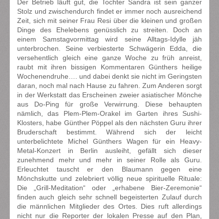
Der Betrieb läuft gut, die Tochter Sandra ist sein ganzer
Stolz und zwischendurch findet er immer noch ausreichend
Zeit, sich mit seiner Frau Resi über die kleinen und großen
Dinge des Ehelebens genüsslich zu streiten. Doch an
einem Samstagvormittag wird seine Alltags-Idylle jäh
unterbrochen. Seine verbiesterte Schwägerin Edda, die
versehentlich gleich eine ganze Woche zu früh anreist,
raubt mit ihren bissigen Kommentaren Günthers heilige
Wochenendruhe…. und dabei denkt sie nicht im Geringsten
daran, noch mal nach Hause zu fahren. Zum Anderen sorgt
in der Werkstatt das Erscheinen zweier asiatischer Mönche
aus Do-Ping für große Verwirrung. Diese behaupten
nämlich, das Plem-Plem-Orakel im Garten ihres Sushi-
Klosters, habe Günther Pöppel als den nächsten Guru ihrer
Bruderschaft bestimmt. Während sich der leicht
unterbelichtete Michel Günthers Wagen für ein Heavy-
Metal-Konzert in Berlin ausleiht, gefällt sich dieser
zunehmend mehr und mehr in seiner Rolle als Guru.
Erleuchtet tauscht er den Blaumann gegen eine
Mönchskutte und zelebriert völlig neue spirituelle Rituale:
Die „Grill-Meditation“ oder „erhabene Bier-Zeremonie“
finden auch gleich sehr schnell begeisterten Zulauf durch
die männlichen Mitglieder des Ortes. Dies ruft allerdings
nicht nur die Reporter der lokalen Presse auf den Plan,