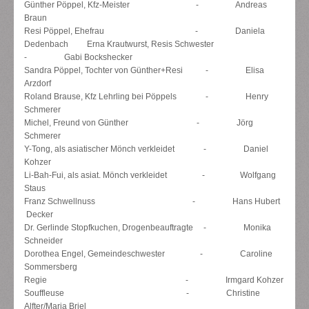
Günther Pöppel, Kfz-Meister - Andreas
Braun
Resi Pöppel, Ehefrau - Daniela
Dedenbach Erna Krautwurst, Resis Schwester
- Gabi Bockshecker
Sandra Pöppel, Tochter von Günther+Resi - Elisa
Arzdorf
Roland Brause, Kfz Lehrling bei Pöppels - Henry
Schmerer
Michel, Freund von Günther - Jörg
Schmerer
Y-Tong, als asiatischer Mönch verkleidet - Daniel
Kohzer
Li-Bah-Fui, als asiat. Mönch verkleidet - Wolfgang
Staus
Franz Schwellnuss
- Hans Hubert
Decker
Dr. Gerlinde Stopfkuchen, Drogenbeauftragte - Monika
Schneider
Dorothea Engel, Gemeindeschwester -
Caroline
Sommersberg
Regie - Irmgard Kohzer
Souffleuse - Christine
Alfter/Maria Briel