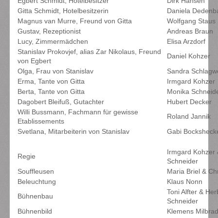
Egbert Schmidt, Hotelbesitzer
Dirk Hansen
Gitta Schmidt, Hotelbesitzerin
Daniela Dedenb
Magnus van Murre, Freund von Gitta
Wolfgang Staus
Gustav, Rezeptionist
Andreas Braun
Lucy, Zimmermädchen
Elisa Arzdorf
Stanislav Prokovjef, alias Zar Nikolaus, Freund
Daniel Kohzer
von Egbert
Olga, Frau von Stanislav
Sandra Schlagw
Erma, Tante von Gitta
Irmgard Kohzer
Berta, Tante von Gitta
Monika Schneid
Dagobert Bleifuß, Gutachter
Hubert Decker
Willi Bussmann, Fachmann für gewisse
Roland Jannik
Etablissements
Svetlana, Mitarbeiterin von Stanislav
Gabi Bocksheck
Irmgard Kohzer
Regie
Schneider
Souffleusen
Maria Briel & Chr
Beleuchtung
Klaus Nonn
Toni Alfter & Her
Bühnenbau
Schneider
Bühnenbild
Klemens Milbrad