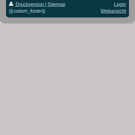
Druckversion
|
Sitemap
Login
{{custom_footer}}
Webansicht