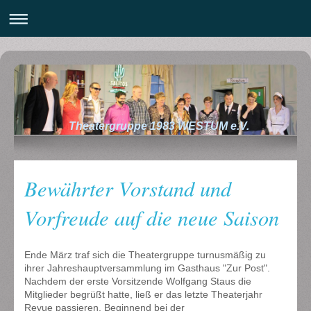
Theatergruppe 1983 WESTUM e.V.
Bewährter Vorstand und
Vorfreude auf die neue Saison
Ende März traf sich die Theatergruppe turnusmäßig zu
ihrer Jahreshauptversammlung im Gasthaus "Zur Post".
Nachdem der erste Vorsitzende Wolfgang Staus die
Mitglieder begrüßt hatte, ließ er das letzte Theaterjahr
Revue passieren. Beginnend bei der