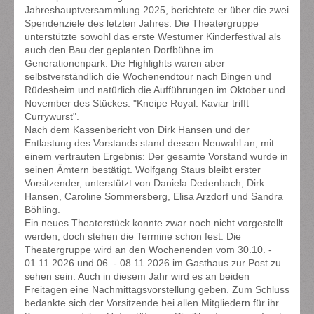
Jahreshauptversammlung 2025, berichtete er über die zwei
Spendenziele des letzten Jahres. Die Theatergruppe
unterstützte sowohl das erste Westumer Kinderfestival als
auch den Bau der geplanten Dorfbühne im
Generationenpark. Die Highlights waren aber
selbstverständlich die Wochenendtour nach Bingen und
Rüdesheim und natürlich die Aufführungen im Oktober und
November des Stückes: "Kneipe Royal: Kaviar trifft
Currywurst".
Nach dem Kassenbericht von Dirk Hansen und der
Entlastung des Vorstands stand dessen Neuwahl an, mit
einem vertrauten Ergebnis: Der gesamte Vorstand wurde in
seinen Ämtern bestätigt. Wolfgang Staus bleibt erster
Vorsitzender, unterstützt von Daniela Dedenbach, Dirk
Hansen, Caroline Sommersberg, Elisa Arzdorf und Sandra
Böhling.
Ein neues Theaterstück konnte zwar noch nicht vorgestellt
werden, doch stehen die Termine schon fest. Die
Theatergruppe wird an den Wochenenden vom 30.10. -
01.11.2026 und 06. - 08.11.2026 im Gasthaus zur Post zu
sehen sein. Auch in diesem Jahr wird es an beiden
Freitagen eine Nachmittagsvorstellung geben. Zum Schluss
bedankte sich der Vorsitzende bei allen Mitgliedern für ihr