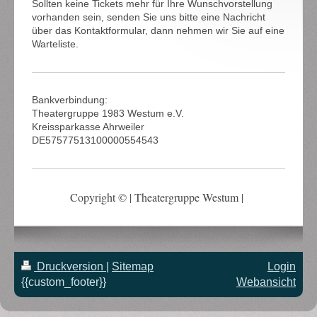
Sollten keine Tickets mehr für Ihre Wunschvorstellung
vorhanden sein, senden Sie uns bitte eine Nachricht
über das Kontaktformular, dann nehmen wir Sie auf eine
Warteliste.
Bankverbindung:
Theatergruppe 1983 Westum e.V.
Kreissparkasse Ahrweiler
DE57577513100000554543
Copyright © | Theatergruppe Westum |
Druckversion
|
Sitemap
Login
{{custom_footer}}
Webansicht