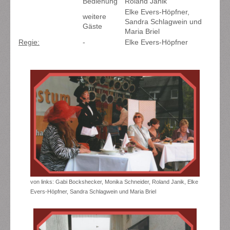
Bedienung
Roland Janik
Elke Evers-Höpfner,
weitere
Sandra Schlagwein und
Gäste
Maria Briel
Regie:
-
Elke Evers-Höpfner
von links: Gabi Bockshecker, Monika Schneider, Roland Janik, Elke
Evers-Höpfner, Sandra Schlagwein und Maria Briel