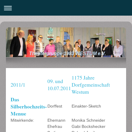
Theatergruppe 1983 WESTUM e.V.
1175 Jahre
09. und
2011/1
Dorfgemeinschaft
10.07.2011
Westum
Das
Silberhochzeits-
Dorffest
Einakter-Sketch
Menue
Mitwirkende:
Ehemann
Monika Schneider
Ehefrau
Gabi Bockshecker